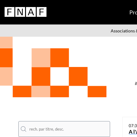
Pr
Associations &
i
07:
A l