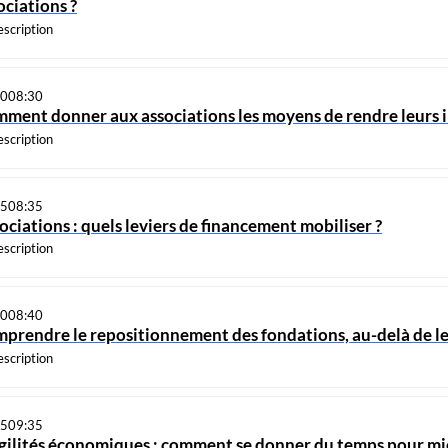
ociations ?
scription
30
08:30
ment donner aux associations les moyens de rendre leurs im
scription
05
08:35
ociations : quels leviers de financement mobiliser ?
scription
10
08:40
prendre le repositionnement des fondations, au-delà de le
scription
35
09:35
gilités économiques : comment se donner du temps pour m