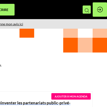
CRIRE
nne mon avis ici
s.
AJOUTER À MON AGENDA
éinventer les partenariats public-privé-