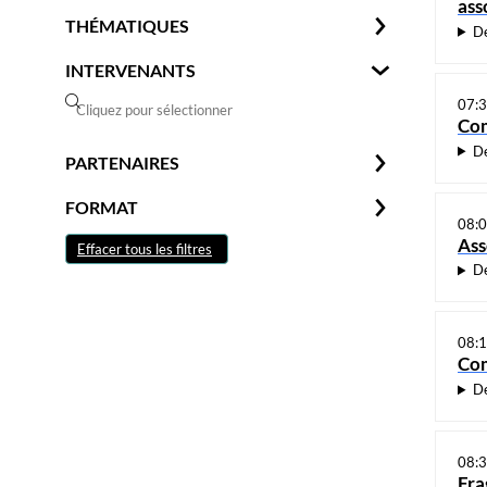
ass
THÉMATIQUES
De
INTERVENANTS
07:
Com
De
PARTENAIRES
FORMAT
08:
Ass
Effacer tous les filtres
De
08:
Com
De
08:
Fra